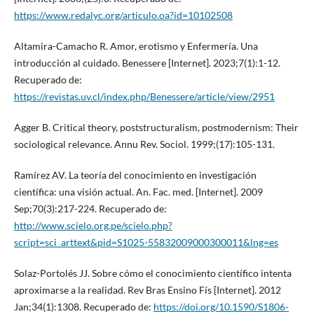
https://www.redalyc.org/articulo.oa?id=10102508
Altamira-Camacho R. Amor, erotismo y Enfermería. Una
introducción al cuidado. Benessere [Internet]. 2023;7(1):1-12.
Recuperado de:
https://revistas.uv.cl/index.php/Benessere/article/view/2951
Agger B. Critical theory, poststructuralism, postmodernism: Their
sociological relevance. Annu Rev. Sociol. 1999;(17):105-131.
Ramírez AV. La teoría del conocimiento en investigación
científica: una visión actual. An. Fac. med. [Internet]. 2009
Sep;70(3):217-224. Recuperado de:
http://www.scielo.org.pe/scielo.php?
script=sci_arttext&pid=S1025-55832009000300011&lng=es
Solaz-Portolés JJ. Sobre cómo el conocimiento científico intenta
aproximarse a la realidad. Rev Bras Ensino Fís [Internet]. 2012
Jan;34(1):1308. Recuperado de:
https://doi.org/10.1590/S1806-