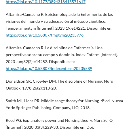
https://doi.org/10.1177/0894318415571617
Altamira-Camacho R. Epistemología de la Enfermería: de las
visiones del mundo y su adecuación al método científico.
Temperamentvm [Internet]. 2023;19:e14221. Disponible en:
https://doi.org/10.58807/tmptvm20235776
Altamira-Camacho R. La disciplina de Enfermería. Una
perspectiva sobre su campo y dominio. Index Enferm [Internet].
2023 Jun;32(2):e14252. Disponible en:
https://doi.org/10.58807/indexenferm20235589
Donaldson SK, Crowley DM. The discipline of Nursing. Nurs
Outlook. 1978;26(2):113-20.
Smith MJ, Liehr PR. Middle range theory for Nursing. 4ª ed. Nueva
York: Springer Publishing. Company, LLC; 2018.
Reed PG. Explanatory power and Nursing theory. Nurs Sci Q
[Internet]. 2020;33(3):229-33. Disponible en: Doi: