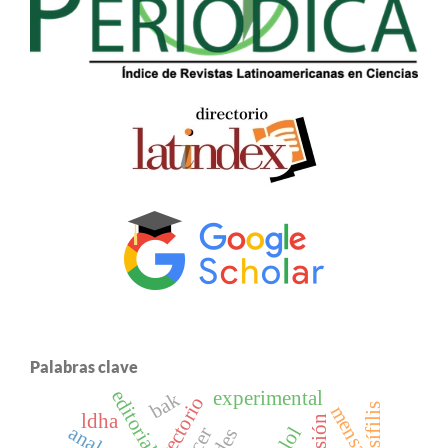
Palabras clave
editorial
experimental
bak
directorio
sífilis
mensaje
ldha