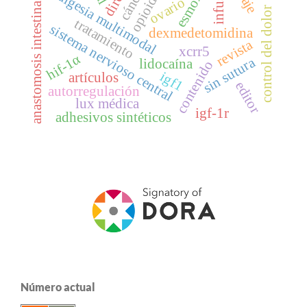
infusión
analgesia multimodal
esmolol
cáncer
opioides
ovario
anastomosis intestina
control del dolor
tratamiento
sistema nervioso central
dexmedetomidina
revista
xcrr5
hif-1α
sin sutura
lidocaína
contenido
igf1
artículos
editor
autorregulación
lux médica
igf-1r
adhesivos sintéticos
Número actual