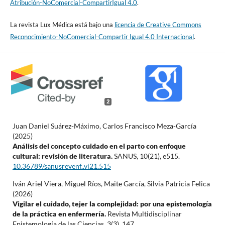
Atribución-NoComercial-CompartirIgual 4.0
.
La revista Lux Médica está bajo una
licencia de Creative Commons
Reconocimiento-NoComercial-Compartir Igual 4.0 Internacional
.
2
Juan Daniel Suárez-Máximo, Carlos Francisco Meza-García
(2025)
Análisis del concepto cuidado en el parto con enfoque
cultural: revisión de literatura.
SANUS,
10
(21),
e515.
10.36789/sanusrevenf..vi21.515
Iván Ariel Viera, Miguel Ríos, Maite García, Silvia Patricia Felica
(2026)
Vigilar el cuidado, tejer la complejidad: por una epistemología
de la práctica en enfermería.
Revista Multidisciplinar
Epistemología de las Ciencias,
3
(3),
147.