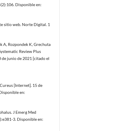
4(2):106. Disponible en:
e sitio web. Norte Digital. 1
ek A, Rozpondek K, Grechuta
Systematic Review Plus
 de junio de 2021 [citado el
Cureus [Internet]. 15 de
 Disponible en:
phalus. J Emerg Med
6):e381-3. Disponible en: