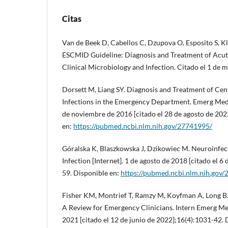
Citas
Van de Beek D, Cabellos C, Dzupova O, Esposito S, Kle
ESCMID Guideline: Diagnosis and Treatment of Acute
Clinical Microbiology and Infection. Citado el 1 de
Dorsett M, Liang SY. Diagnosis and Treatment of Ce
Infections in the Emergency Department. Emerg Med 
de noviembre de 2016 [citado el 28 de agosto de 202
en:
https://pubmed.ncbi.nlm.nih.gov/27741995/
Góralska K, Blaszkowska J, Dzikowiec M. Neuroinfec
Infection [Internet]. 1 de agosto de 2018 [citado el 6
59. Disponible en:
https://pubmed.ncbi.nlm.nih.gov
Fisher KM, Montrief T, Ramzy M, Koyfman A, Long B.
A Review for Emergency Clinicians. Intern Emerg Med 
2021 [citado el 12 de junio de 2022];16(4):1031-42. 