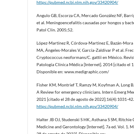
https://pubmed.ncbi.nlm.nih.gov/33420904/
Angulo GB, Escorza CA, Mercado González NF, Barri
et al. Meningoencefalitis causadas por hongos y bac
Patol Clin. 2005;52.
López-Martínez R, Córdova-Martínez E, Bazán-Mor
MA, Ángeles-Morales V, García-Zaldívar P et al. Frec
Cryptococcus neoformans/C. gattii en México. Revis
Patología Clínica Médica [Internet]. 2014 [citado el 1
Disponible en: www.medigraphic.com/
Fisher KM, Montrief T, Ramzy M, Koyfman A, Long B.
A Review for emergency clinicians. Intern Emerg Med 
2021 [citado el 28 de agosto de 2022];16(4):1031-42.
https://pubmed.ncbi.nlm.nih.gov/33420904/
Halter JB OJ, Studenski S HK, Asthana S SM, Ritchie 
Medicine and Gerontology [Internet]. 7a ed. Vol. 1. M
28 de agosto de 2022]. Disponible en: