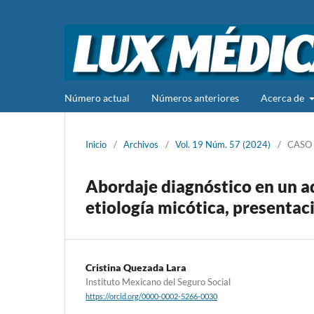
Número actual
Números anteriores
Acerca de
Inicio
/
Archivos
/
Vol. 19 Núm. 57 (2024)
/
CASO 
Abordaje diagnóstico en un a
etiología micótica, presentac
Cristina Quezada Lara
Instituto Mexicano del Seguro Social
https://orcid.org/0000-0002-5266-0030