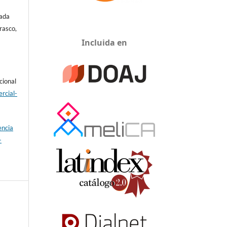
zada
rasco,
Incluida en
cional
rcial-
encia
-