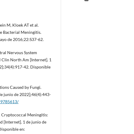
in M, Kloek AT et al.
 Bacterial Meningitis.
 mayo de 2016;22:S37-62.
ntral Nervous System
Clin North Am [Internet]. 1
2];34(4):917-42. Disponible
tions Caused by Fungi.
 de junio de 2022];46(4):443-
/29785613/
 Cryptococcal Meningitis:
[Internet]. 1 de junio de
Disponible en: