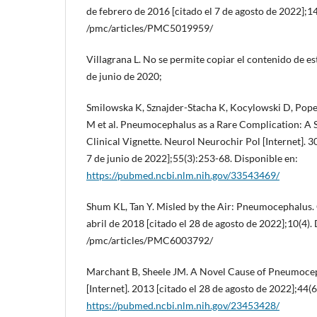
de febrero de 2016 [citado el 7 de agosto de 2022];1
/pmc/articles/PMC5019959/
Villagrana L. No se permite copiar el contenido de est
de junio de 2020;
Smilowska K, Sznajder-Stacha K, Kocylowski D, Pop
M et al. Pneumocephalus as a Rare Complication: A 
Clinical Vignette. Neurol Neurochir Pol [Internet]. 30
7 de junio de 2022];55(3):253-68. Disponible en:
https://pubmed.ncbi.nlm.nih.gov/33543469/
Shum KL, Tan Y. Misled by the Air: Pneumocephalus. 
abril de 2018 [citado el 28 de agosto de 2022];10(4).
/pmc/articles/PMC6003792/
Marchant B, Sheele JM. A Novel Cause of Pneumoce
[Internet]. 2013 [citado el 28 de agosto de 2022];44(
https://pubmed.ncbi.nlm.nih.gov/23453428/