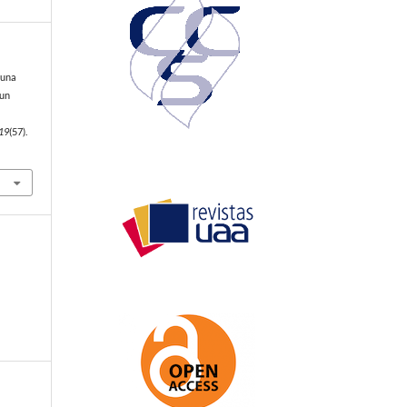
Luna
 un
19
(57).