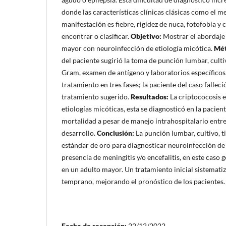
donde las características clínicas clásicas como el 
manifestación es fiebre, rigidez de nuca, fotofobia y c
encontrar o clasificar.
Objetivo:
Mostrar el abordaje 
mayor con neuroinfección de etiología micótica.
Mét
del paciente sugirió la toma de punción lumbar, cultiv
Gram, examen de antígeno y laboratorios específicos.
tratamiento en tres fases; la paciente del caso falleci
tratamiento sugerido.
Resultados:
La criptococosis e
etiologías micóticas, esta se diagnosticó en la pacien
mortalidad a pesar de manejo intrahospitalario entr
desarrollo.
Conclusión:
La punción lumbar, cultivo, ti
estándar de oro para diagnosticar neuroinfección de 
presencia de meningitis y/o encefalitis, en este caso
en un adulto mayor. Un tratamiento inicial sistemat
temprano, mejorando el pronóstico de los pacientes.
Fecha de recepción:
22/12/2022