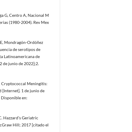
ga G, Centro A, Nacional M
terias (1980-2004). Rev Mex
a E, Mondragón-Ordóñez
uencia de serotipos de
ta Latinoamericana de
2 de junio de 2022];2.
 Cryptococcal Meningitis:
[Internet]. 1 de junio de
 Disponible en:
C. Hazzard’s Geriatric
cGraw Hill; 2017 [citado el