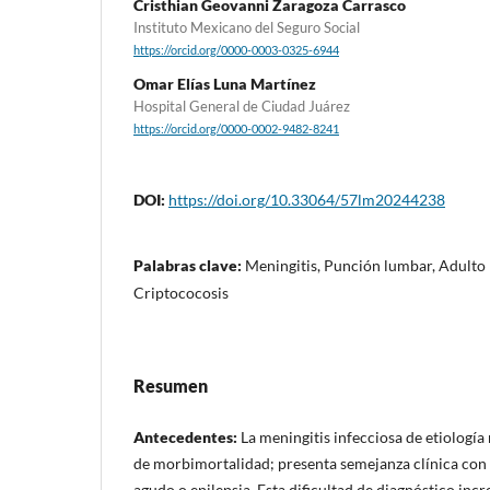
Cristhian Geovanni Zaragoza Carrasco
Instituto Mexicano del Seguro Social
https://orcid.org/0000-0003-0325-6944
Omar Elías Luna Martínez
Hospital General de Ciudad Juárez
https://orcid.org/0000-0002-9482-8241
DOI:
https://doi.org/10.33064/57lm20244238
Palabras clave:
Meningitis, Punción lumbar, Adulto 
Criptococosis
Resumen
Antecedentes:
La meningitis infecciosa de etiología 
de morbimortalidad; presenta semejanza clínica con
agudo o epilepsia. Esta dificultad de diagnóstico inc