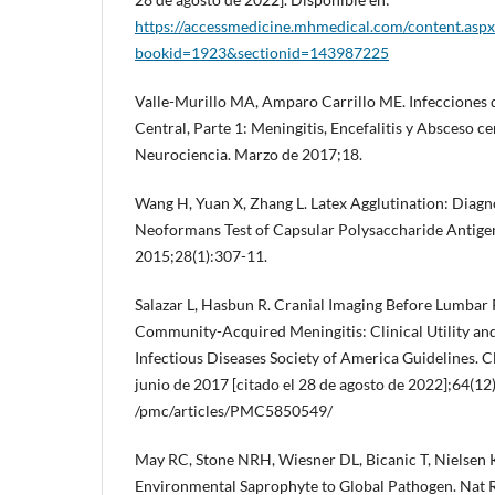
https://accessmedicine.mhmedical.com/content.aspx
bookid=1923&sectionid=143987225
Valle-Murillo MA, Amparo Carrillo ME. Infecciones 
Central, Parte 1: Meningitis, Encefalitis y Absceso c
Neurociencia. Marzo de 2017;18.
Wang H, Yuan X, Zhang L. Latex Agglutination: Diag
Neoformans Test of Capsular Polysaccharide Antigen
2015;28(1):307-11.
Salazar L, Hasbun R. Cranial Imaging Before Lumbar
Community-Acquired Meningitis: Clinical Utility an
Infectious Diseases Society of America Guidelines. Cli
junio de 2017 [citado el 28 de agosto de 2022];64(12
/pmc/articles/PMC5850549/
May RC, Stone NRH, Wiesner DL, Bicanic T, Nielsen
Environmental Saprophyte to Global Pathogen. Nat Re