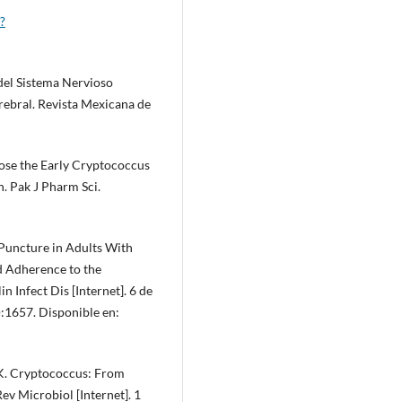
?
del Sistema Nervioso
erebral. Revista Mexicana de
nose the Early Cryptococcus
. Pak J Pharm Sci.
 Puncture in Adults With
d Adherence to the
n Infect Dis [Internet]. 6 de
):1657. Disponible en:
 K. Cryptococcus: From
v Microbiol [Internet]. 1