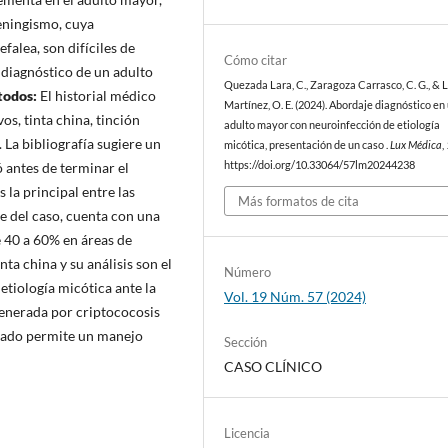
meningismo, cuya
efalea, son difíciles de
Cómo citar
diagnóstico de un adulto
Quezada Lara, C., Zaragoza Carrasco, C. G., & 
odos:
El historial médico
Martínez, O. E. (2024). Abordaje diagnóstico en
os, tinta china, tinción
adulto mayor con neuroinfección de etiología
 La bibliografía sugiere un
micótica, presentación de un caso .
Lux Médica
,
ó antes de terminar el
https://doi.org/10.33064/57lm20244238
s la principal entre las
Más formatos de cita
te del caso, cuenta con una
e 40 a 60% en áreas de
nta china y su análisis son el
Número
etiología micótica ante la
Vol. 19 Núm. 57 (2024)
 generada por criptococosis
izado permite un manejo
Sección
CASO CLÍNICO
Licencia