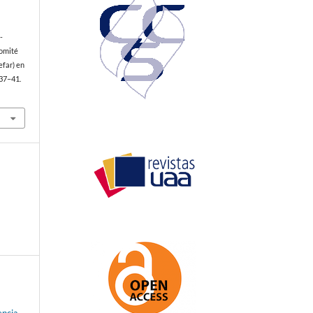
-
Comité
efar) en
 37–41.
encia