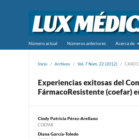
Número actual
Números anteriores
Acerca de
Inicio
/
Archivos
/
Vol. 7 Núm. 22 (2012)
/
CASO C
Experiencias exitosas del Com
FármacoResistente (coefar) e
Cindy Patricia Pérez-Arellano
COEFAR
Diana García-Toledo