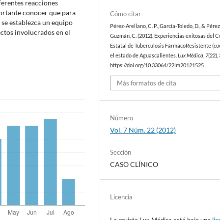
ferentes reacciones
portante conocer que para
Cómo citar
s se establezca un equipo
Pérez-Arellano, C. P., García-Toledo, D., & Pérez
ectos involucrados en el
Guzmán, C. (2012). Experiencias exitosas del 
Estatal de Tuberculosis FármacoResistente (co
el estado de Aguascalientes.
Lux Médica
,
7
(22),
https://doi.org/10.33064/22lm20121525
Más formatos de cita
Número
Vol. 7 Núm. 22 (2012)
Sección
CASO CLÍNICO
Licencia
La revista Lux Médica está bajo una
lic