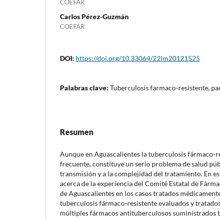
COEFAR
Carlos Pérez-Guzmán
COEFAR
DOI:
https://doi.org/10.33064/22lm20121525
Palabras clave:
Tuberculosis farmaco-resistente, pa
Resumen
Aunque en Aguascalientes la tuberculosis fármaco-re
frecuente, constituye un serio problema de salud púb
transmisión y a la complejidad del tratamiento. En 
acerca de la experiencia del Comité Estatal de Fárma
de Aguascalientes en los casos tratados médicament
tuberculosis fármaco-resistente evaluados y tratado
múltiples fármacos antituberculosos suministrados b