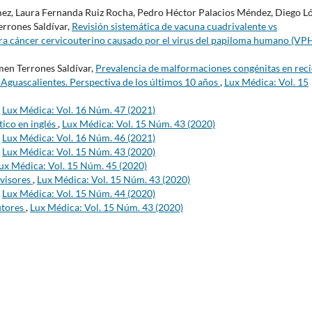
mez, Laura Fernanda Ruiz Rocha, Pedro Héctor Palacios Méndez, Diego L
errones Saldívar,
Revisión sistemática de vacuna cuadrivalente vs
ra cáncer cervicouterino causado por el virus del papiloma humano (VP
men Terrones Saldívar,
Prevalencia de malformaciones congénitas en rec
 Aguascalientes. Perspectiva de los últimos 10 años
,
Lux Médica: Vol. 15
,
Lux Médica: Vol. 16 Núm. 47 (2021)
tico en inglés
,
Lux Médica: Vol. 15 Núm. 43 (2020)
,
Lux Médica: Vol. 16 Núm. 46 (2021)
,
Lux Médica: Vol. 15 Núm. 43 (2020)
ux Médica: Vol. 15 Núm. 45 (2020)
evisores
,
Lux Médica: Vol. 15 Núm. 43 (2020)
,
Lux Médica: Vol. 15 Núm. 44 (2020)
utores
,
Lux Médica: Vol. 15 Núm. 43 (2020)