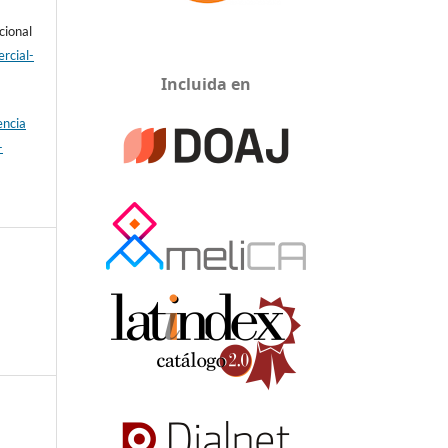
cional
rcial-
Incluida en
encia
-