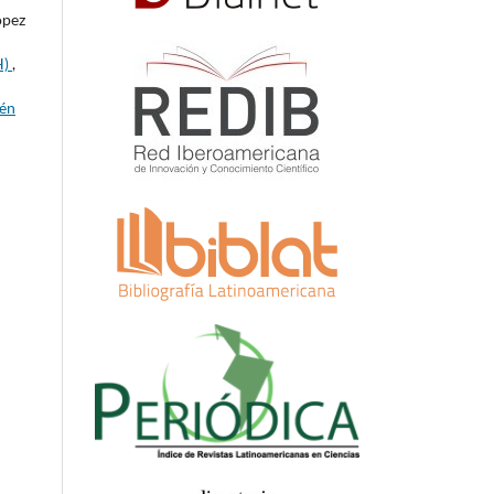
ópez
H)
,
ién