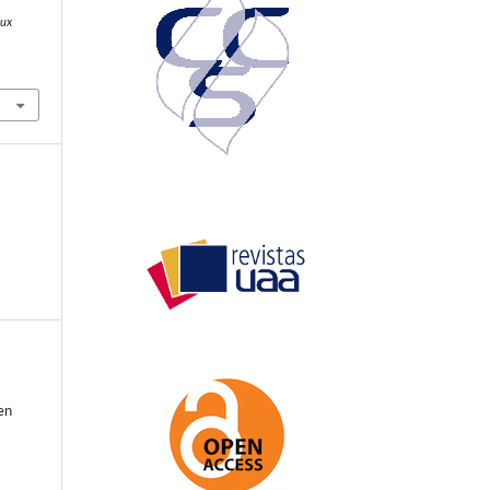
Lux
en