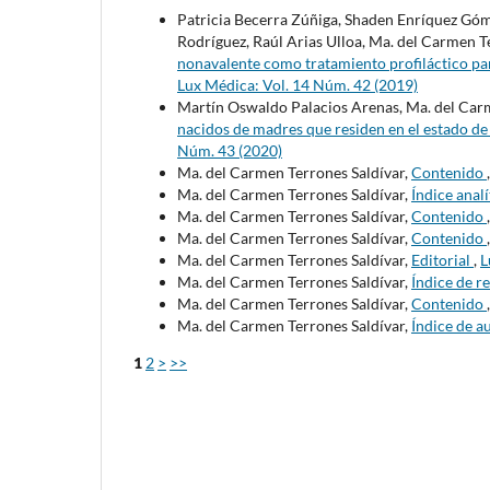
Patricia Becerra Zúñiga, Shaden Enríquez Gó
Rodríguez, Raúl Arias Ulloa, Ma. del Carmen T
nonavalente como tratamiento profiláctico pa
Lux Médica: Vol. 14 Núm. 42 (2019)
Martín Oswaldo Palacios Arenas, Ma. del Car
nacidos de madres que residen en el estado de
Núm. 43 (2020)
Ma. del Carmen Terrones Saldívar,
Contenido
Ma. del Carmen Terrones Saldívar,
Índice analí
Ma. del Carmen Terrones Saldívar,
Contenido
Ma. del Carmen Terrones Saldívar,
Contenido
Ma. del Carmen Terrones Saldívar,
Editorial
,
L
Ma. del Carmen Terrones Saldívar,
Índice de r
Ma. del Carmen Terrones Saldívar,
Contenido
Ma. del Carmen Terrones Saldívar,
Índice de a
1
2
>
>>