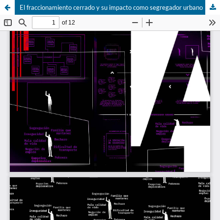
El fraccionamiento cerrado y su impacto como segregador urbano