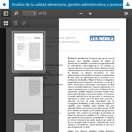
Análisis de la calidad alimentaria, gestión administrativa y promoción de alimentación saludable en las cafeterías