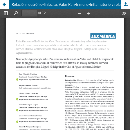
Relación neutrófilo-linfocito, Valor Pan-Inmune-Inflamatorio y relación plaquetas-linfocito como marcadores pronósticos de sobrevida libre de recurrencia en cáncer cervicouterino localmente avanzado, en el Hospital Miguel Hidalgo de la ciudad de Aguascalientes