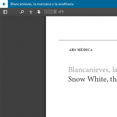
Blancanieves, la manzana y la anafilaxia