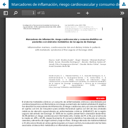
Marcadores de inflamación, riesgo cardiovascular y consumo dietético en pacientes con síndrome metabólico de la Laguna de Durango