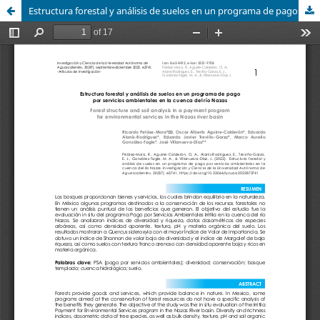
Estructura forestal y análisis de suelos en un programa de pago por servicios ambientales en la cuenca del río Nazas