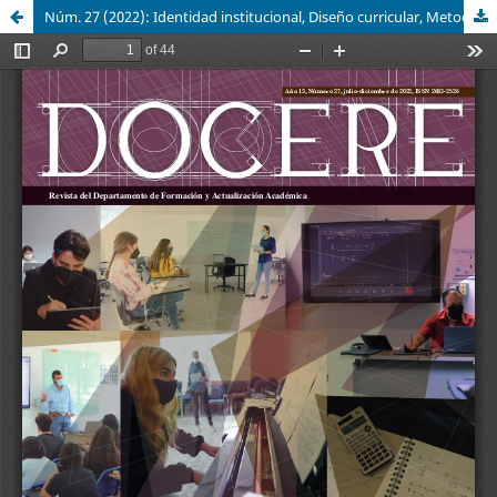
Núm. 27 (2022): Identidad institucional, Diseño curricular, Metodologías de enseñanza, Recursos didácticos y TIC aplicadas a la educación, Evaluación educativa, Formación humanista, Lenguas extranjeras, Tutoría