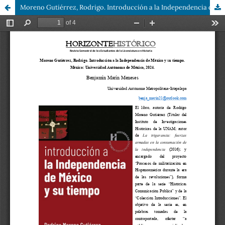
Moreno Gutiérrez, Rodrigo. Introducción a la Independencia de México y su tiempo. México: Universidad Autónoma de México, 2024.