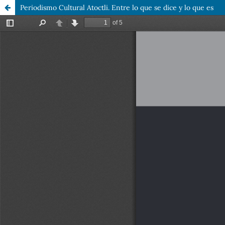
Periodismo Cultural Atoctli. Entre lo que se dice y lo que es