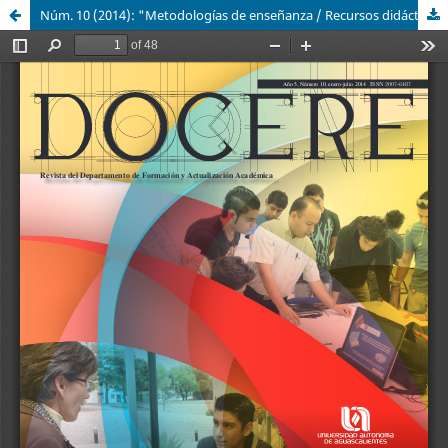
Núm. 10 (2014): "Metodologías de enseñanza / Recursos didácticos y TIC aplicadas a la educación / Formación humanista / Evaluación educativa / Lenguas extranjeras"