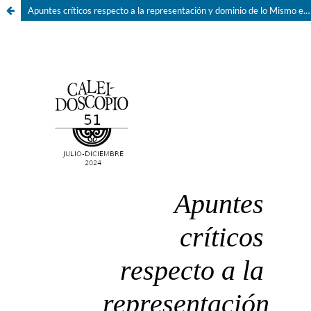
Apuntes críticos respecto a la representación y dominio de lo Mismo en Gayatri Spivak y Silvia Rivera